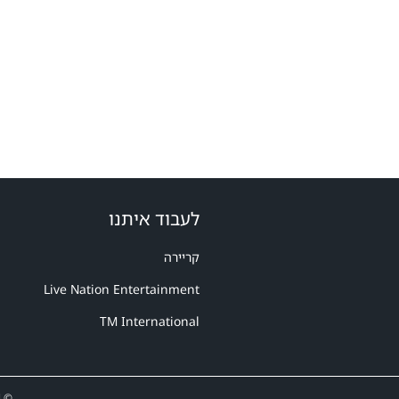
לעבוד איתנו
קריירה
Live Nation Entertainment
TM International
© Ticketmaster Israel - טיקטמאסטר ישראל -2015-2025. כל הזכויות שמורות