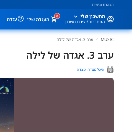
הצהרת נגישות
expand_more
החשבון שלי
0
help_outline
עזרה
העגלה שלי
התחברות/יצירת חשבון
MUSIC
ערב 3. אגדה של לילה
ערב 3. אגדה של לילה
היכל מצדה, מצדה