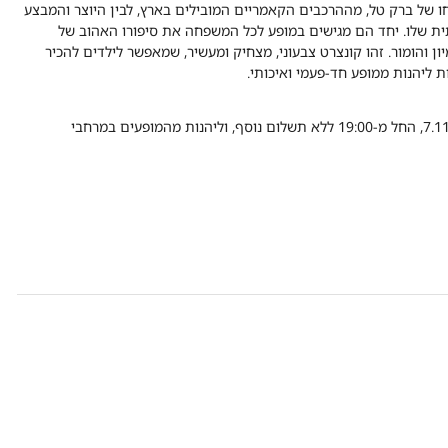
חו של ברק טל, מההרכבים הקאמריים המובילים בארץ, לבין היוצר והמבצע
ימתית שלו. יחד הם מגישים במופע לכל המשפחה את סיפורו האהוב של
ן והומור. זהו קונצרט צבעוני, מצחיק ומעשיר, שמאפשר לילדים להכיר
ת ליהנות ממופע חד-פעמי ואיכותי.
כל רוכשי הכרטיסים למופע זה יוכלו לקבל "כרטיס טיול" ליום שישי, 7.11, החל מ-19:00 ללא תשלום נוסף, וליהנות מהמופעים במרחבי