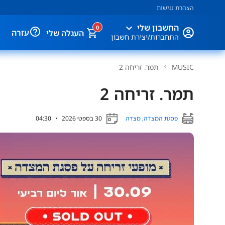
הצהרת נגישות
expand_more
החשבון שלי
0
help_outline
עזרה
העגלה שלי
התחברות/יצירת חשבון
MUSIC
תמר. זריחה 2
תמר. זריחה 2
פסגת המצדה, מצדה
30 בספט׳ 2026
•
04:30