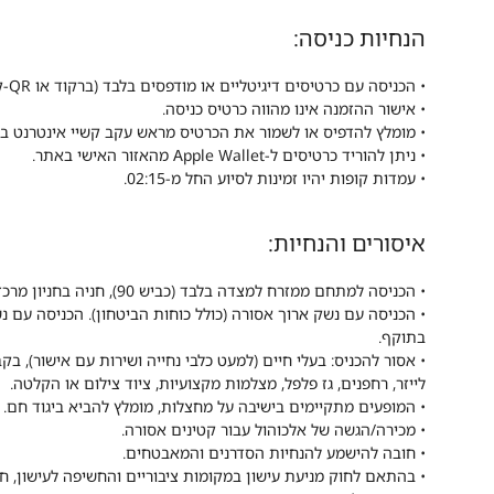
הנחיות כניסה:
• הכניסה עם כרטיסים דיגיטליים או מודפסים בלבד (ברקוד או QR-קוד)
• אישור ההזמנה אינו מהווה כרטיס כניסה.
• מומלץ להדפיס או לשמור את הכרטיס מראש עקב קשיי אינטרנט ב
• ניתן להוריד כרטיסים ל-Apple Wallet מהאזור האישי באתר.
• עמדות קופות יהיו זמינות לסיוע החל מ-02:15.
איסורים והנחיות:
• הכניסה למתחם ממזרח למצדה בלבד (כביש 90), חניה בחניון מרכז המבקרים.
• הכניסה עם נשק ארוך אסורה (כולל כוחות הביטחון). הכניסה עם 
בתוקף.
• אסור להכניס: בעלי חיים (למעט כלבי נחייה ושירות עם אישור), בקבוק
לייזר, רחפנים, גז פלפל, מצלמות מקצועיות, ציוד צילום או הקלטה.
• המופעים מתקיימים בישיבה על מחצלות, מומלץ להביא ביגוד חם.
• מכירה/הגשה של אלכוהול עבור קטינים אסורה.
• חובה להישמע להנחיות הסדרנים והמאבטחים.
• בהתאם לחוק מניעת עישון במקומות ציבוריים והחשיפה לעישון, 