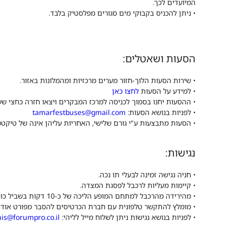
המיועדים לכך.
• ניתן להכניס בקבוקי מים סגורים מפלסטיק בלבד.
הסעות ושאטלים:
• שירות הסעות הלוך-חזור מערים מרכזיות ומהמלונות באזור.
• למידע על הסעות
לחצו כאן
• ההסעות יחנו בסמוך לכניסה למרכז המבקרים ויצאו חזרה כחצי ש
• לפניות בנושא הסעות:
tamarfestbuses@gmail.com
• הסעות מתבצעות ע"י גורם שלישי, האחריות עליהן אינה של טיק
נגישות:
• חניה נגישה זמינה לבעלי תו נכה.
• קיימות מעליות לרכבל לפסגת המצדה.
• מהירידה מהרכבל למתחם המופע הליכה של כ-10 דקות בשביל כורכר; סיוע רכוב זמין לבעלי קושי בהליכה.
• מומלץ להתקשר טלפונית עם חברת הכרטיסים להסבר מפורט אודו
• לפניות בנושא נגישות ניתן לשלוח מייל לליהי:
his@forumpro.co.il