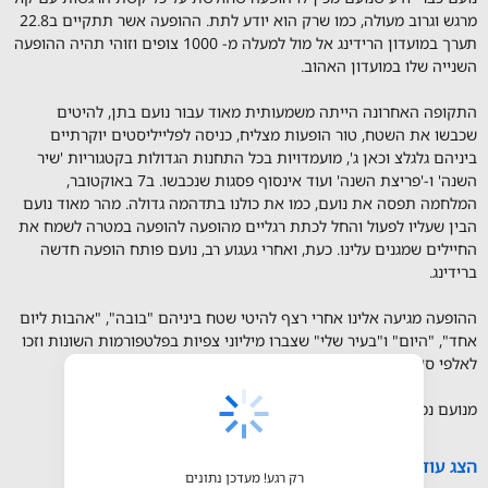
תאריכים
מידע אודות המופע
נועם בתן פותח מבערים לקראת הופעה חדשה, ברידינג!
אחרי אינספור הופעות סולדאאוט שקיים בשנתיים האחרונות, הקהל של
נועם כבר יודע שנועם מכין לו הופעה שחולשת על כל קשת הרגשות עם קול
מרגש וגרוב מעולה, כמו שרק הוא יודע לתת. ההופעה אשר תתקיים ב22.8
תערך במועדון הרידינג אל מול למעלה מ- 1000 צופים וזוהי תהיה ההופעה
השנייה שלו במועדון האהוב.
התקופה האחרונה הייתה משמעותית מאוד עבור נועם בתן, להיטים
שכבשו את השטח, טור הופעות מצליח, כניסה לפלייליסטים יוקרתיים
ביניהם גלגלצ וכאן ג', מועמדויות בכל התחנות הגדולות בקטגוריות 'שיר
השנה' ו-'פריצת השנה' ועוד אינסוף פסגות שנכבשו. ב7 באוקטובר,
המלחמה תפסה את נועם, כמו את כולנו בתדהמה גדולה. מהר מאוד נועם