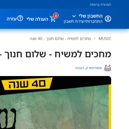
הצהרת נגישות
expand_more
החשבון שלי
0
help_outline
עזרה
העגלה שלי
התחברות/יצירת חשבון
MUSIC
מחכים למשיח - שלום חנוך - 40 שנה
מחכים למשיח - שלום חנוך - 40 שנ
אמפיפארק, רעננה