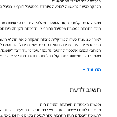
בבסיסי צה״ל ומוקדי ההתרעננות
הלהקה מגיעה לראשונה להופעה מיוחדת בפסטיבל חורף 7 בהיכל התרבות ת״א.
שישי צהריים קלאסי, מסוג ההופעות שהלהקה מקפידה לעשות מזה 
היכל התרבות במסגרת פסטיבל החורף 7 . הזדמנות לנגן חומרים נוספים משלל האלבומים, טעימות מהעתיד וכמובן הלהיטים הגדולים.
לאורך 20 שנות פעילות מו
הכי ישראלית״. עם שירים שנוגעים בדברים שמדברים לכולנו והפכו להמ
הלוחם״ וכמובן אינספור להיטים על כמו "שימי לי עוד רום”, “קופנגן
שהפך לחלק משמעותי מפסקול המלחמה כמו גם ״גיבורי על״ - שיר ש
keyboard_arrow_down
הצג עוד
חשוב לדעת
נפגשים באכסדרה: תערוכות ומוזיקה חיה
פתיחת דלתות ראשיות כשעה וחצי לפני תחילת המופעים ,דלתות הא