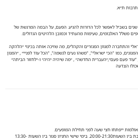
שנים בשביל לאפשר לכל הדורות להגיע. הפעם, על הבמה המרגשת של
זיקלית פיצחה התקווה 6 את הדנ"א הישראלי והתחברה למגוון המגזרים והקהלים, מה שזיכה אותה בכינוי ״הלהקה
נונים, כמו "הכי ישראלי", "משהו נעים לנשמה", "הכל עוד לפניי״ , ״המנון
”, “עוד פעם פעם״,״העברית החדשה״ , ״מה שיהיה יהיה״ ו-״לחזור הביתה״
כולו הצדעה
ולמות ייפתחו חצי שעה לפני תחילת המופעים.
לתשומת ליבכן/ם חניון התרבות סגור לכניסה בימים א-ה וכן בימי שבת בין השעות20:00-21:30. בימי שישי החניון סגור בין השעות 13:30-