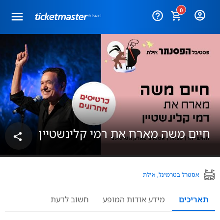
0
help_outline
חיים משה מארח את רמי קלינשטיין
share
אסטרל בטרמינל, אילת
תאריכים
מידע אודות המופע
חשוב לדעת