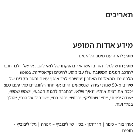
תאריכים
מידע אודות המופע
מופע להקה עם מיטב הלהיטים
מופע חדש למלך הגרוב הישראלי בהפקתו של לואי להב . אריאל זילבר חובר
להרכב הנגנים המשובח שלו עם מופע להיטים וקלאסיקות. במופע
הלהיטים מהאלבום האחרון ״מישהו״ לצד אוסף עצום וחסר תקדים של
שירים מ-50 שנות יצירה שנשמעים היום אף יותר רלוונטיים מאי פעם כמו:
״ככה את רצית אותי״, ״ואיך שלא״, ״בחברה להגנת הטבע״, ״שמש שמש״,
״אגדה יפנית״, ״רוצי שמוליק״, ״ברוש״, ״בטי בם״, ״שוכב לי על הגב״, ״הולך
בטל״ ועוד.
אורן צור – כינור | דן זיתון - בס | שי ליבוביץ – גיטרה | גילי ליבוביץ -
תופים