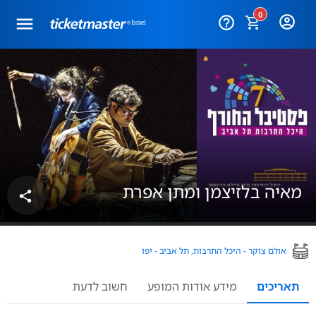
0
help_outline
מאיה בלזיצמן ומתן אפרת
share
אולם צוקר - היכל התרבות, תל אביב - יפו
תאריכים
מידע אודות המופע
חשוב לדעת