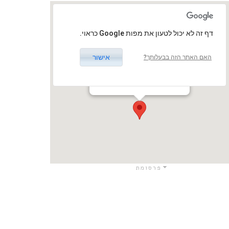
‏דף זה לא יכול לטעון את מפות Google כראוי.
אישור
האם האתר הזה בבעלותך?
אודיטוריום ספיר, כפר סבא
ירושלים 35, כפר סבא, ישראל
כפר סבא / כפר סבא
פרסומת