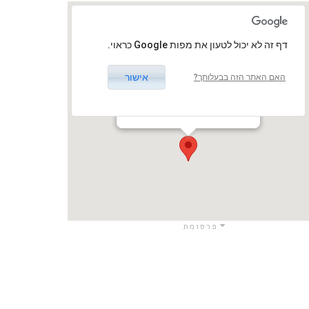
‏דף זה לא יכול לטעון את מפות Google כראוי.
אישור
האם האתר הזה בבעלותך?
מרכז דוהל, תל אביב
התקווה 76, תל אביב-יפו, ישראל
תל אביב - יפו / תל אביב - יפו
פרסומת