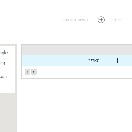
חניה
הערות חשובות
תאריך
‏דף זה 
>
<
האם 