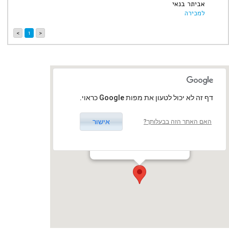
אביתר בנאי
למכירה
>
1
<
‏דף זה לא יכול לטעון את מפות Google כראוי.
אישור
האם האתר הזה בבעלותך?
בית החייל
ויצמן‬ 60, תל אביב-יפו, ישראל
תל אביב - יפו / תל אביב - יפו