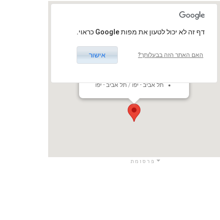
‏דף זה לא יכול לטעון את מפות Google כראוי.
אישור
האם האתר הזה בבעלותך?
בלאק בוקס, אקספו ת״א
שדרות רוקח 101, תל אביב-יפו,
ישראל
תל אביב - יפו / תל אביב - יפו
פרסומת