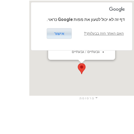
‏דף זה לא יכול לטעון את מפות Google כראוי.
אישור
האם האתר הזה בבעלותך?
תיאטרון גבעתיים - אולם קטן
ליא קניג שטולפר 1, גבעתיים
,ישראל
גבעתיים / גבעתיים
פרסומת