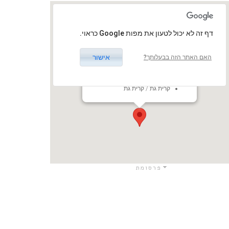
‏דף זה לא יכול לטעון את מפות Google כראוי.
אישור
האם האתר הזה בבעלותך?
היכל התרבות, קריית גת
שדרות העצמאות 1, קריית גת,
ישראל
קרית גת / קרית גת
פרסומת