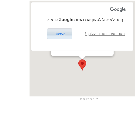
‏דף זה לא יכול לטעון את מפות Google כראוי.
אישור
האם האתר הזה בבעלותך?
בן ציון, קבוצת כנרת
קבוצת כנרת, עמק הירדן, ישראל
כנרת )קבוצה( / כנרת )קבוצה(
פרסומת