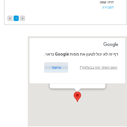
דודו טסה
למכירה
>
1
<
‏דף זה לא יכול לטעון את מפות Google כראוי.
אישור
האם האתר הזה בבעלותך?
אמפיתיאטרון
חוף קיסריה 1, קיסריה, ישראל
קיסריה / קיסריה