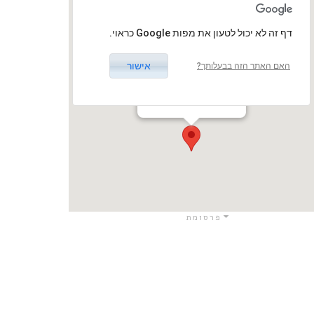
‏דף זה לא יכול לטעון את מפות Google כראוי.
אישור
האם האתר הזה בבעלותך?
פארק המעיין כפר תבור
כפר תבור / כפר תבור
פרסומת