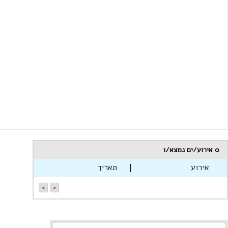
0
אירוע/ים נמצא/ו
אירוע
תאריך
>
<