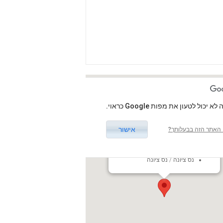
לא יכול לטעון את מפות Google כראוי.
אישור
האתר הזה בבעלותך?
משכן הפיס לאמנויות ,נס ציונה
רחוב ישראל שמיד 26, נס ציונה,
ישראל
נס ציונה / נס ציונה