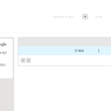
חניה
הערות חשובות
תאריך
‏דף זה 
>
<
האם 