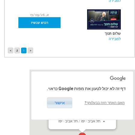
למכירה
א, 13/09/26
רכוש עכשיו
שלום חנוך
למכירה
>
2
1
<
‏דף זה לא יכול לטעון את מפות Google כראוי.
אישור
האם האתר הזה בבעלותך?
קו רקיע - פארק אריאל שרון
״קו רקיע״ - מתחם מופעים, פארק
אריאל שרון - מתחם ההר
תל אביב - יפו / תל אביב - יפו