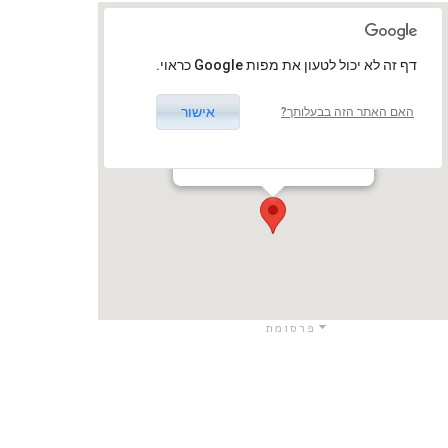
‏דף זה לא יכול לטעון את מפות Google כראוי.
אישור
האם האתר הזה בבעלותך?
היכל התרבות
המכבים 5, פתח תקווה, ישראל
פתח תקווה / פתח תקווה
פרסומת