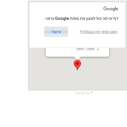
‏דף זה לא יכול לטעון את מפות Google כראוי.
אישור
האם האתר הזה בבעלותך?
היכל ספורט רוממה
היכל הספורט רוממה, דרך פיק"א
69, חיפה, ישראל
חיפה / חיפה
פרסומת