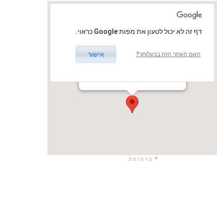
‏דף זה לא יכול לטעון את מפות Google כראוי.
אישור
האם האתר הזה בבעלותך?
אולם התרבות גבעת שמואל
רחוב נחום 1, גבעת שמואל, ישראל
גבעת שמואל / גבעת שמואל
פרסומת