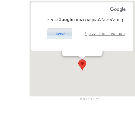
‏דף זה לא יכול לטעון את מפות Google כראוי.
אישור
האם האתר הזה בבעלותך?
בית יד לבנים אשדוד
הבנים 3, אשדוד
אשדוד / אשדוד
פרסומת