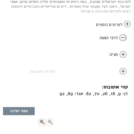
לתרבות ישראלית מגוונת, במה רעיונית ואמנותית עליה הופיעו מיטב אמני
ישראל, וזאת לצד מפגשי שיח וספרות, דיונים פוליטייים וחברתיים ויוזמות
רבות לקידום התרבות בישראל.
יותר מכל אנו גאים בשורה ארוכה של הפקות מקור ופסטיבלים שנולדו בצוותא
לפרטים נוספים
ובהיותנו הבמה הראשונה של רבים כל כך בעולם התיאטרון, המוזיקה והבידור
בישראל. .
דרכי הגעה
חניה
הערות חשובות
קווי אוטובוס:
דן: 9, 18, 26, 70, 82. אגד: 89, 92
מפת ישיבה