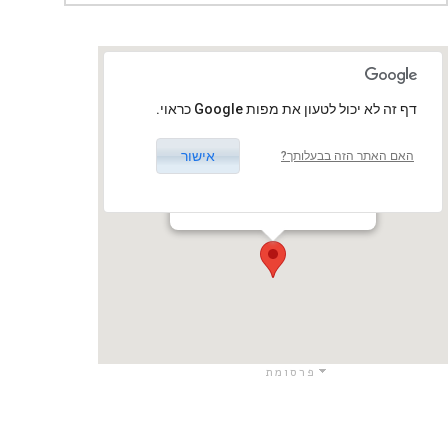
‏דף זה לא יכול לטעון את מפות Google כראוי.
אישור
האם האתר הזה בבעלותך?
צוותא ת"א
אבן גבירול 30, תל אביב, ישראל
תל אביב - יפו / תל אביב - יפו
פרסומת