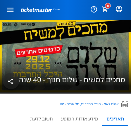
0
help_outline
מחכים למשיח - שלום חנוך - 40 שנה
share
אולם לאוי - היכל התרבות, תל אביב - יפו
תאריכים
מידע אודות המופע
חשוב לדעת