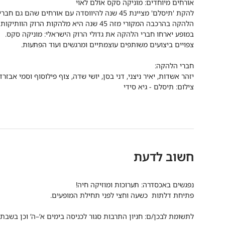
אורחים מיוחדים: מוניקה סקס אולם לאוי
להקת 'תיסלם' מציינת 45 שנה להיווסדה עם אורחים שהם גם חברים.
הלהקה בהרכבה המקורי מזה 45 שנה היא מלהקות הרוק הוותיקות והחשובות בישראל.
במופע יארחו חברי הלהקה את גדולי הרוק הישראלי: מוניקה סקס.
צפויים ביצועים משותפים עוצמתיים ומרגשים ועוד הפתעות.
חברי הלהקה:
יזהר אשדות, יאיר ניצני, דני בסן, יושי שדה, צוף פילוסוף וסמי אבזרד
צילום: תיסלם - גיא סידי
חשוב לדעת
נפגשים באכסדרה: תערוכות ומוזיקה חיה!
פתיחת דלתות כשעה וחצי לפני תחילת המופעים.
לתשומת לבכן/ם: חניון התרבות סגור לכניסה בימים א’–ה’ וכן בשבת בין השעות 20:00–21:00. בימי שישי החניון סגור בין