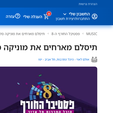
הצהרת נגישות
expand_more
החשבון שלי
0
help_outline
עזרה
העגלה שלי
התחברות/יצירת חשבון
MUSIC
פסטיבל החורף ה-8
תיסלם מארחים את מוניקה סק
תיסלם מארחים את מוניקה 
אולם לאוי - היכל התרבות, תל אביב - יפו