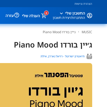
הצהרת נגישות
expand_more
החשבון שלי
0
help_outline
עזרה
העגלה שלי
התחברות/יצירת חשבון
MUSIC
ג׳יין בורדו Piano Mood
ג׳יין בורדו Piano Mood
תיאטרון ישרוטל - רויאל גארדן, אילת