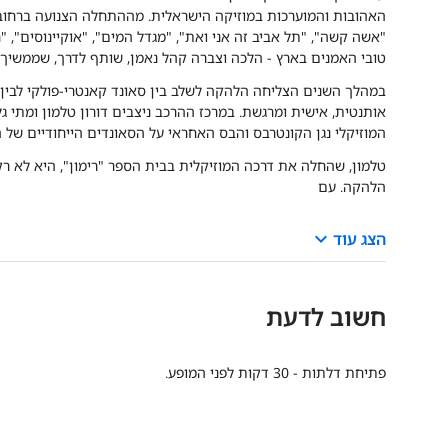
האהובות והמוערכות במוזיקה הישראלית. מההתחלה הצנועה ברחובות 
"אשה קשה", "תל אביב זה אני ואת", "מגדל המים", "אוקיינוסים", "
טובי האמנים בארץ - הלכה וצברה קהל נאמן, שותף לדרך, שממשיך ל
במהלך השנים הצליחה הלהקה לשלב בין סאונד קאנטרי-פולקי לבין ני
אותנטית, אישית ומרגשת. במרכז ההרכב ניצבים דורון טלמון ומתי 
המוזיקלי נגן הקונטרבס והבס האחראי על הסאונדים הייחודיים של 
טלמון, שהחלה את דרכה המוזיקלית בבית הספר "רימון", היא לא רק
הלהקה. עם
keyboard_arrow_down
הצג עוד
חשוב לדעת
פתיחת דלתות - 30 דקות לפני המופע.