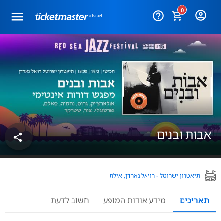
0
help_outline
אבות ובנים
share
תיאטרון ישרוטל - רויאל גארדן, אילת
תאריכים
מידע אודות המופע
חשוב לדעת