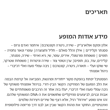
תאריכים
מידע אודות המופע
אלון ומקס אולארצ'יק
– שירה, גיטרה וקונטרבס|
איתמר ואדם גרוס
–
פסנתר וקלידים |
אילן והלל סאלם
– חליל וחצוצרה|
עופרי ונאור נחמיה
–
תופים |
משפחת פורטוגלי, איריס, עופר, שי, גיא ואיתי
– שירה, פסנתר,
קלידים, עוד, בס, תופים|
ערן וטומי צור
– שירה וגיטרות |
משפחת שטרקר,
שי שוקו ועלי
– תאורה, גיטרה, קונטרבס |
ניבה עמלי מעוז ואלי דג'יברי
–
ניהול אמנותי
הפסטיבל יפתח בהפקת מקור ייחודית ומרגשת, המביאה אל קדמת הבמה
את הלב הפועם של המוזיקה: הקשר הבין-דורי. בניהול אומנותי משותף של
ניבה עמלי מעוז ואלי דג'יברי, יעלו בזה אחר זה הרכבים משפחתיים של
אבות ובנים, לביצועים מוזיקליים שחושפים את ה-DNA המשותף שלהם.
זהו אינו מופע "אירוח" רגיל, אלא רצף של שירים ויצירות שלמים
ואינטימיים, החוקר את מהות הקשר שבין אב לבנו דרך פריזמה פילוסופית
ואישית.