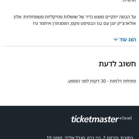
על הבמה יתקיים מפגש נדיר של שושלות מוזיקליות-משפחתיות: אלון
אולארצ'יק ינגן עם בנו הבסיסט מקס; הפסנתרן איתמר גרו
keyboard_arrow_down
הצג עוד
חשוב לדעת
פתיחת דלתות - 30 דקות לפני המופע.
כתובת: הירקון 2, בני ברק, מגדל אלייד, קומה 19