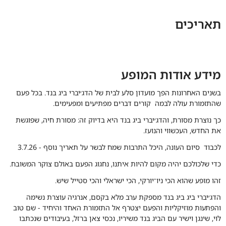
תאריכים
מידע אודות המופע
בשנים האחרונות הפך מועדון סלע לבית של הדג׳יברי ביג בנד. בכל פעם
שהתזמורת עולה לבמה קורים דברים מפתיעים ומפעימים.
כך נוצרת מסורת, והדג׳יברי ביג בנד היא בדיוק זה: מסורת חיה, שפוגשת
את החדש, העכשווי והנועז.
לכבוד סיום העונה, היכל התרבות שמח לבשר על תאריך נוסף - 3.7.26
כדי שלכולכם יהיה מקום להיות איתנו, נחגוג הפעם באולם צוקר המשובח.
זהו מופע שהוא הכי ניו־יורקי, הכי ישראלי והכי סטייל שיש.
הדג׳יברי ביג ביג בנד מספקת ערב מלא בקסם, אנרגיה עוצרת נשימה
והפתעות מוזיקליות והפעם יצטרף אל התזמורת האחד והיחיד - שם טוב
לוי, שינגן וישיר עם הביג בנד משיריו, נכסי צאן ברזל, בעיבודים שנכתבו