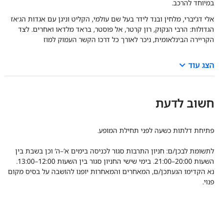
במיוחד להרכב.
אלי דג’יברי, מלחין ובנד לידר בעל שם עולמי, הקליט וניגן עם אגדות הג׳אז
הגדולות: הרבי הנקוק, רון קרטר, אל פוסטר, בראד מלדאו ואחרים. לצד
הקריירה הבינלאומית, ניכר לאורך כל דרכו הקשר העמוק למוז
keyboard_arrow_down
הצג עוד
חשוב לדעת
פתיחת דלתות כשעה לפני תחילת המופע.
לתשומת לבכן/ם: חניון התרבות סגור לכניסה בימים א’–ה’ וכן בשבת בין
השעות 20:00–21:00. בימי שישי החניון סגור בין השעות 12:00–13:00.
נא הקדימו הגעתכן/ם, המאחרים והמאחרות יופנו להושבה על בסיס מקום
פנוי.