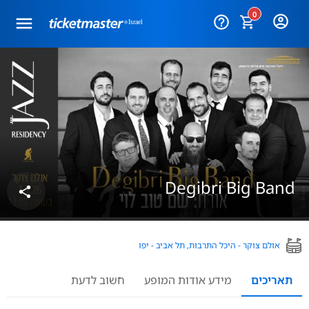
0
help_outline
Degibri Big Band
share
אולם צוקר - היכל התרבות, תל אביב - יפו
תאריכים
מידע אודות המופע
חשוב לדעת