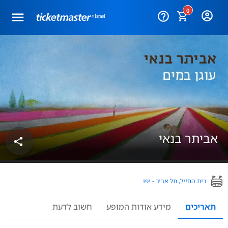
0
help_outline
אביתר בנאי
share
בית החייל, תל אביב - יפו
תאריכים
מידע אודות המופע
חשוב לדעת