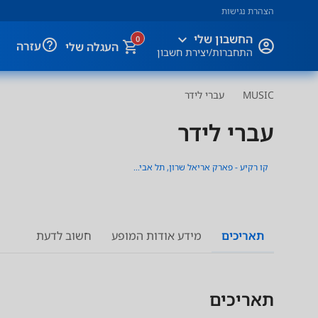
הצהרת נגישות
expand_more
החשבון שלי
0
help_outline
עזרה
העגלה שלי
התחברות/יצירת חשבון
MUSIC
עברי לידר
עברי לידר
קו רקיע - פארק אריאל שרון, תל אביב - יפו