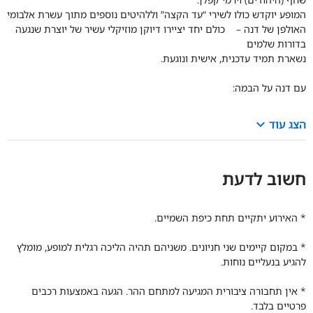
המופע יוקדש כולו לשירי “עד הקצה” וללהיטים נוספים מתוך עשרת אלבומי
האולפן של דנה – כולם יחד יציירו דיוקן מוזיקלי עשיר של יוצרת שנגעה
בדורות שלמים
נשארת תמיד עדכנית, אישית ונוגעת.
עם דנה על הבמה:
keyboard_arrow_down
הצג עוד
חשוב לדעת
* האירוע יתקיים תחת כיפת השמיים.
* ב
מקום קיימים שני חניונים. משניהם תהיה הליכה רגלית למופע,
מומלץ
להגיע בנעליים נוחות.
*
אין תחבורה ציבורית המגיעה למתחם ההר. הגעה באמצעות רכבים
פרטיים בלבד.