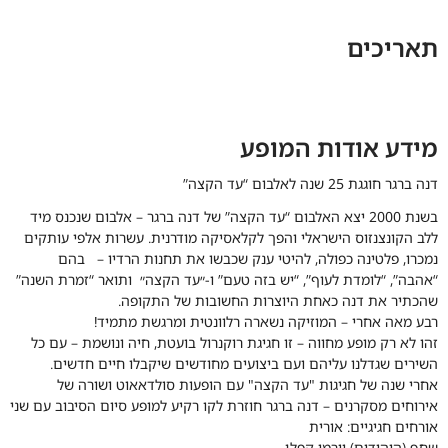
תאריכים
מידע אודות המופע
דנה ברגר חוגגת 25 שנה לאלבום “עד הקצה”
בשנת 2000 יצא האלבום “עד הקצה” של דנה ברגר – אלבום שנכנס מיד
ללב הקונצנזוס הישראלי והפך לקלאסיקה מודרנית. עשרות אלפי עותקים
נמכרו, פלטינה כפולה, להיטי ענק שכבשו את תחנות הרדיו – בהם
“אהבה”, “לומדת לעוף”, “יש בזה טעם” ו-״עד הקצה״ ותואר “זמרת השנה”
שהכתיר את דנה כאחת היוצרות החשובות של התקופה.
רבע מאה אחרי – המוזיקה נשארה רלוונטית ומרגשת מתמיד!
זהו לא רק מופע מחווה – זו חגיגת רוקנרול בועטת, חיה ונושמת – עם כל
השירים שגדלנו עליהם ועם ביצועים מחודשים שיקבלו חיים חדשים.
אחרי שנה של חגיגות "עד הקצה" עם הופעות סולדאאוט ושורה של
אירוחים מסקרנים – דנה ברגר חוזרת לקו רקיע למופע סיום הסיבוב עם שני
אורחים חגיגיים: אורית
שחף (היהודים) וירמי קפלן.